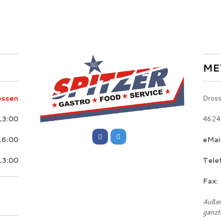
ME
ossen
Dross
13:00
4624
16:00
eMail
13:00
Tele
Fax:
Außer
ganzt