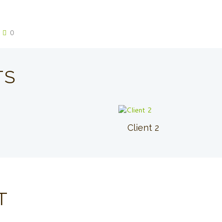
0
TS
Client 2
T